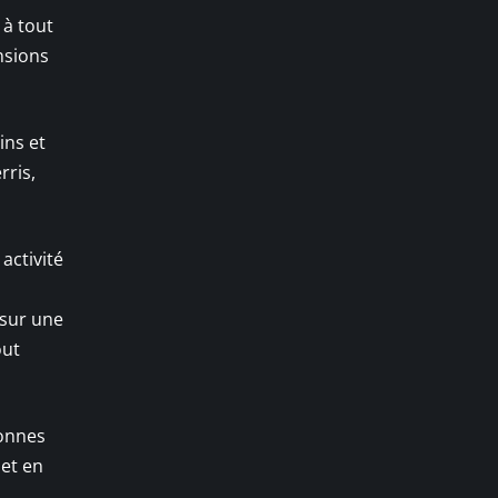
 à tout
nsions
ins et
ris,
activité
 sur une
out
bonnes
jet en