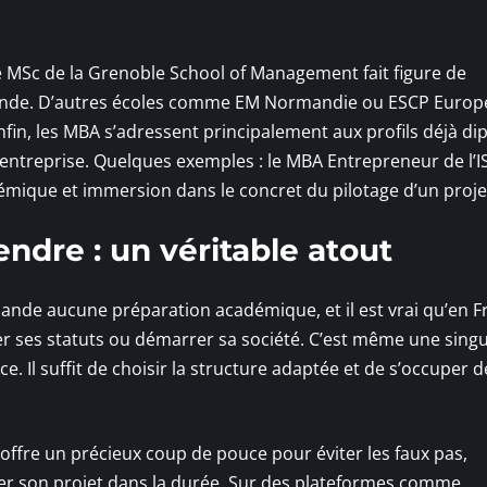
, le MSc de la Grenoble School of Management fait figure de
 monde. D’autres écoles comme EM Normandie ou ESCP Europ
fin, les MBA s’adressent principalement aux profils déjà d
ntreprise. Quelques exemples : le MBA Entrepreneur de l’IS
mique et immersion dans le concret du pilotage d’un proje
ndre : un véritable atout
ande aucune préparation académique, et il est vrai qu’en F
r ses statuts ou démarrer sa société. C’est même une singu
. Il suffit de choisir la structure adaptée et de s’occuper d
ffre un précieux coup de pouce pour éviter les faux pas,
er son projet dans la durée. Sur des plateformes comme