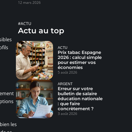
12 mars 2026
#ACTU
Actu au top
sibles
fils
ACTU
Prix tabac Espagne
2026 : calcul simple
pour estimer vos
économies
5 août 2026
ARGENT
Erreur sur votre
quement
bulletin de salaire
éducation nationale
ptions
: que faire
concrètement ?
3 août 2026
bien les