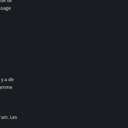
 de se
issage
 y a de
gramme
e
rain. Les