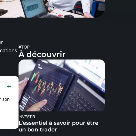
ur
#TOP
rmations
À découvrir
r son
INVESTIR
L’essentiel à savoir pour être
un bon trader