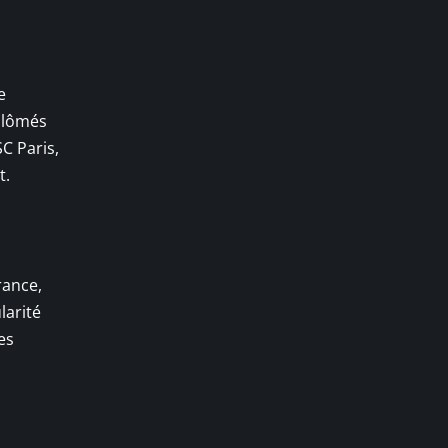
e
iplômés
C Paris,
t.
rance,
larité
es