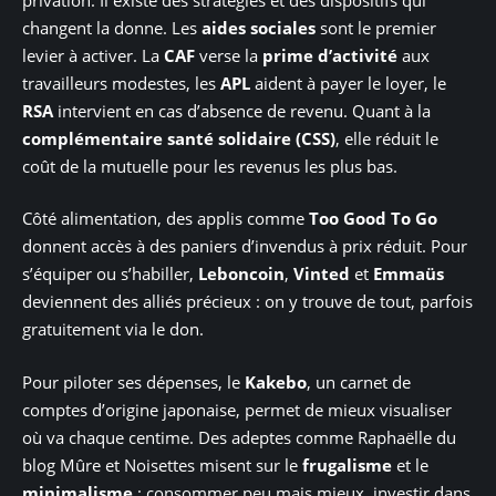
changent la donne. Les
aides sociales
sont le premier
levier à activer. La
CAF
verse la
prime d’activité
aux
travailleurs modestes, les
APL
aident à payer le loyer, le
RSA
intervient en cas d’absence de revenu. Quant à la
complémentaire santé solidaire (CSS)
, elle réduit le
coût de la mutuelle pour les revenus les plus bas.
Côté alimentation, des applis comme
Too Good To Go
donnent accès à des paniers d’invendus à prix réduit. Pour
s’équiper ou s’habiller,
Leboncoin
,
Vinted
et
Emmaüs
deviennent des alliés précieux : on y trouve de tout, parfois
gratuitement via le don.
Pour piloter ses dépenses, le
Kakebo
, un carnet de
comptes d’origine japonaise, permet de mieux visualiser
où va chaque centime. Des adeptes comme Raphaëlle du
blog Mûre et Noisettes misent sur le
frugalisme
et le
minimalisme
: consommer peu mais mieux, investir dans