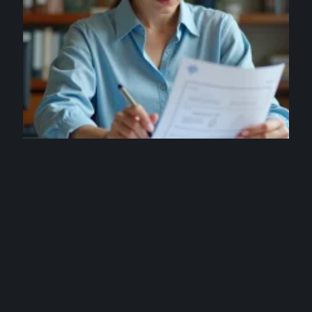
ARGENT
Erreur sur votre bulletin de salaire éducation
nationale : que faire concrètement ?
3 août 2026
Contact
Mentions légales
Sitemap
© 2025 | takethecapital.net