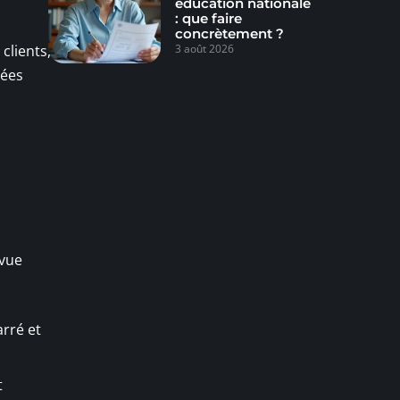
éducation nationale
: que faire
concrètement ?
clients,
3 août 2026
sées
 vue
arré et
t