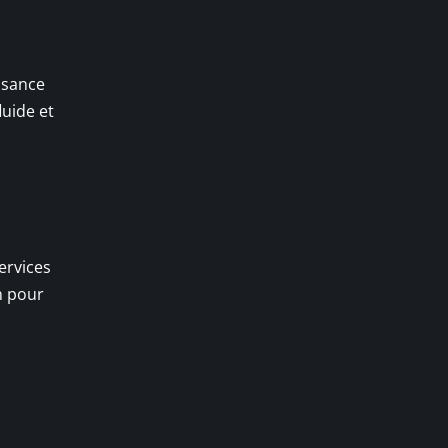
ssance
luide et
ervices
n pour