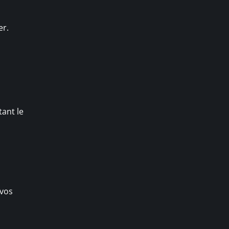
er.
tant le
 vos