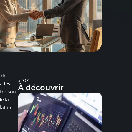
 de
#TOP
s des
À découvrir
rter son
de la
lation