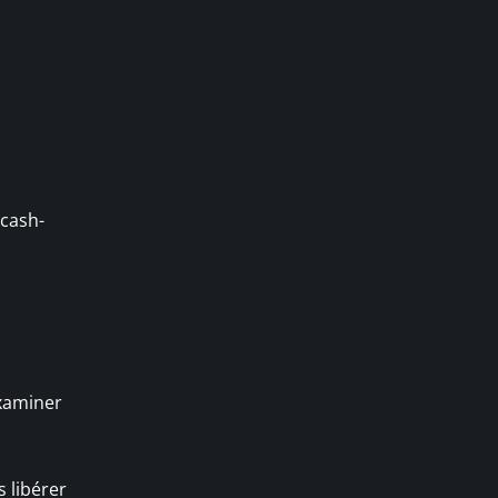
 cash-
examiner
s libérer