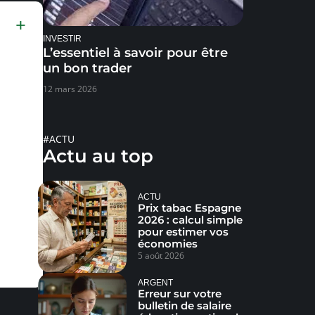
INVESTIR
L’essentiel à savoir pour être
un bon trader
12 mars 2026
#ACTU
Actu au top
ACTU
Prix tabac Espagne
2026 : calcul simple
pour estimer vos
économies
5 août 2026
ARGENT
Erreur sur votre
bulletin de salaire