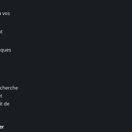
à vos
nt
iques
echerche
et
it de
er