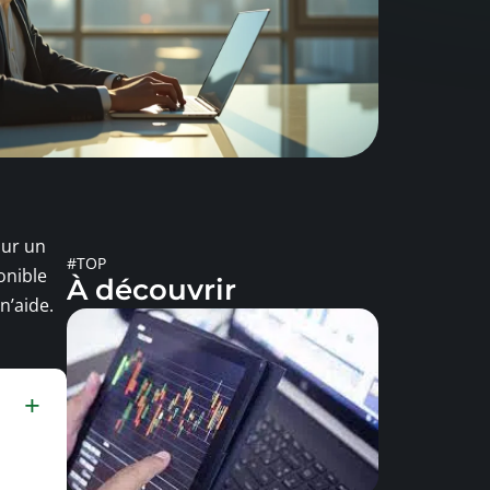
our un
#TOP
onible
À découvrir
n’aide.