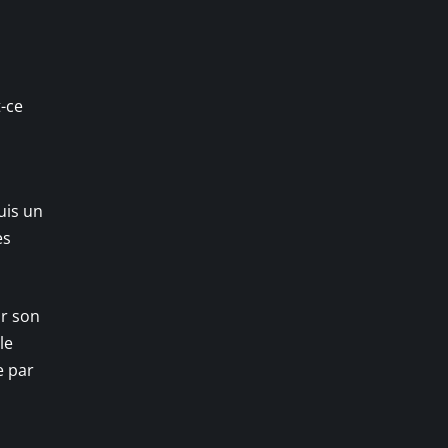
t-ce
uis un
es
ar son
le
e par