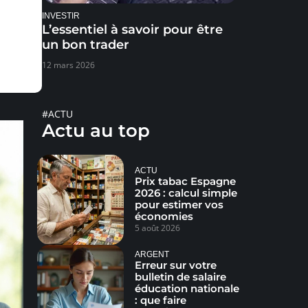
INVESTIR
L’essentiel à savoir pour être
un bon trader
12 mars 2026
#ACTU
Actu au top
ACTU
Prix tabac Espagne
2026 : calcul simple
pour estimer vos
économies
5 août 2026
ARGENT
Erreur sur votre
bulletin de salaire
éducation nationale
: que faire