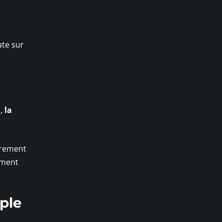
ute sur
s,
la
ièrement
ement
ple