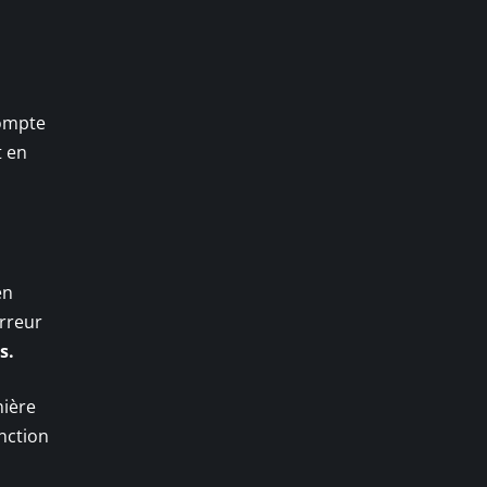
compte
t en
en
rreur
s.
nière
onction