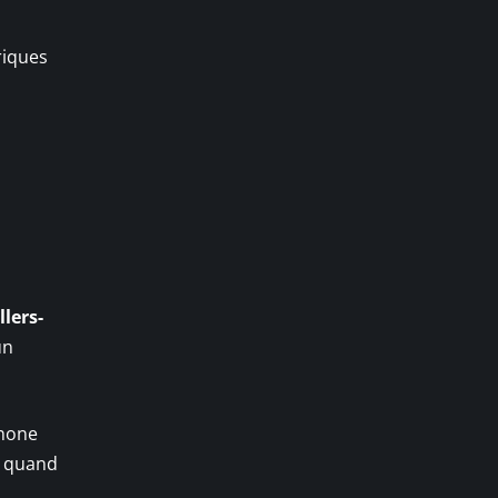
riques
llers-
un
phone
s quand