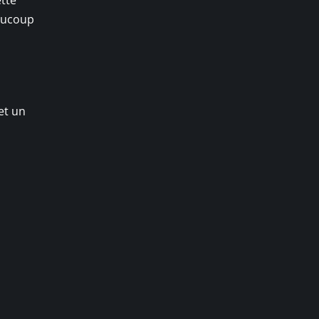
eaucoup
et un
à