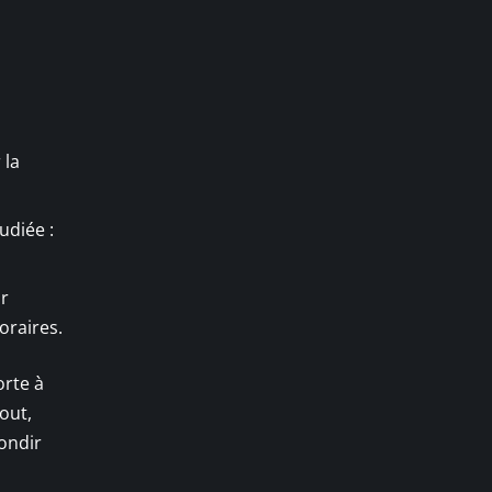
 la
tudiée :
ur
oraires.
orte à
out,
ondir