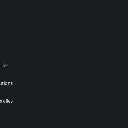
r les
utions
relles