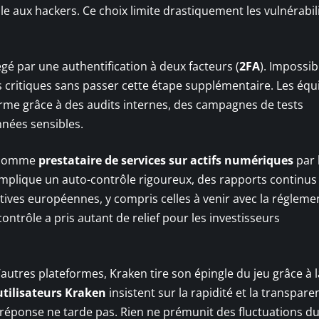
ble aux hackers. Ce choix limite drastiquement les vulnérabil
gé par une authentification à deux facteurs (
2FA
). Impossib
s critiques sans passer cette étape supplémentaire. Les équ
rme grâce à des audits internes, des campagnes de tests
nnées sensibles.
e comme
prestataire de services sur actifs numériques
par 
implique un auto-contrôle rigoureux, des rapports continus
ives européennes, y compris celles à venir avec la régleme
ontrôle a pris autant de relief pour les investisseurs
’autres plateformes, Kraken tire son épingle du jeu grâce à l
utilisateurs Kraken
insistent sur la rapidité et la transpar
a réponse ne tarde pas. Rien ne prémunit des fluctuations d