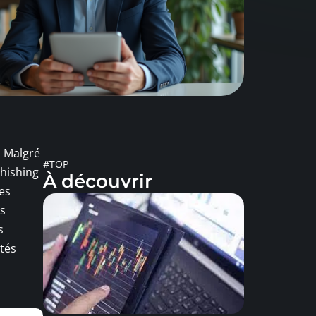
. Malgré
#TOP
phishing
À découvrir
ues
es
s
ités