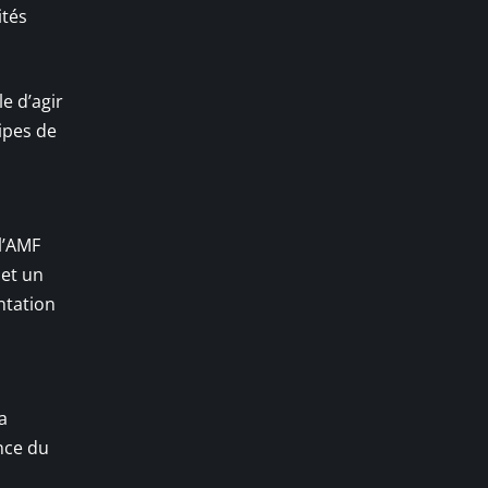
ités
le d’agir
ipes de
l’AMF
 et un
ntation
a
ence du
u