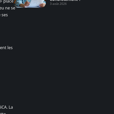
F place
3 août 2026
jeu ne se
e ses
ent les
iCA. La
ette