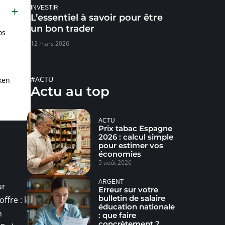
INVESTIR
L’essentiel à savoir pour être
un bon trader
os
12 mars 2026
#ACTU
ken
Actu au top
ACTU
Prix tabac Espagne
2026 : calcul simple
pour estimer vos
économies
5 août 2026
ARGENT
ur
Erreur sur votre
bulletin de salaire
ffre : le
éducation nationale
n
: que faire
concrètement ?