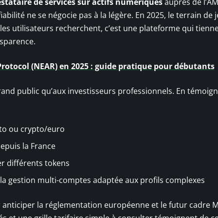
stataire de services sur actifs numériques
auprès de l’AM
bilité ne se négocie pas à la légère. En 2025, le terrain de 
 les utilisateurs recherchent, c’est une plateforme qui tienn
nsparence.
rotocol (NEAR) en 2025 : guide pratique pour débutants
and public qu’aux investisseurs professionnels. En témoign
to ou crypto/euro
epuis la France
r différents tokens
la gestion multi-comptes adaptée aux profils complexes
nticiper la réglementation européenne et le futur cadre M
tés et une grille tarifaire simple à consulter témoignent de c