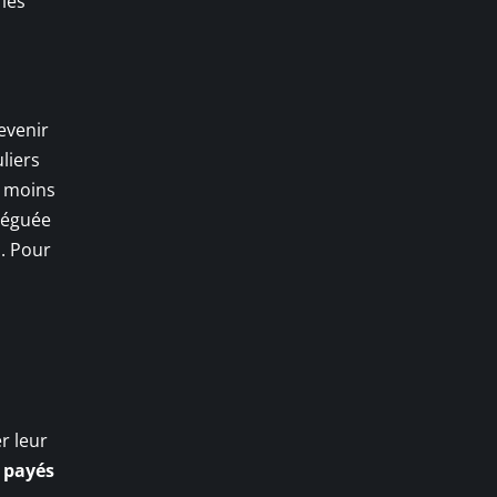
 les
evenir
liers
t moins
léguée
s. Pour
r leur
 payés