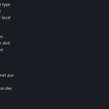
e type
e
 local
es.
r doit
es
rmet aux
ion des