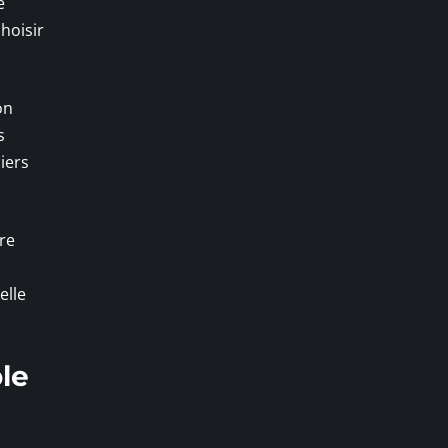
e
hoisir
on
s
iers
tre
elle
ble