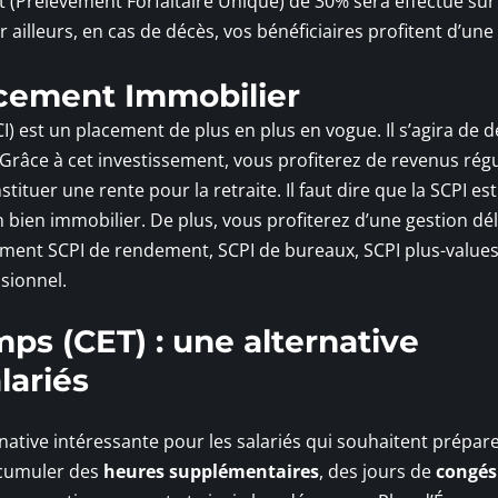
 (Prélèvement Forfaitaire Unique) de 30% sera effectué sur
r ailleurs, en cas de décès, vos bénéficiaires profitent d’une
acement Immobilier
I) est un placement de plus en plus en vogue. Il s’agira de d
. Grâce à cet investissement, vous profiterez de revenus régu
ituer une rente pour la retraite. Il faut dire que la SCPI es
 bien immobilier. De plus, vous profiterez d’une gestion dé
tamment SCPI de rendement, SCPI de bureaux, SCPI plus-value
sionnel.
s (CET) : une alternative
lariés
tive intéressante pour les salariés qui souhaitent prépare
e cumuler des
heures supplémentaires
, des jours de
congés