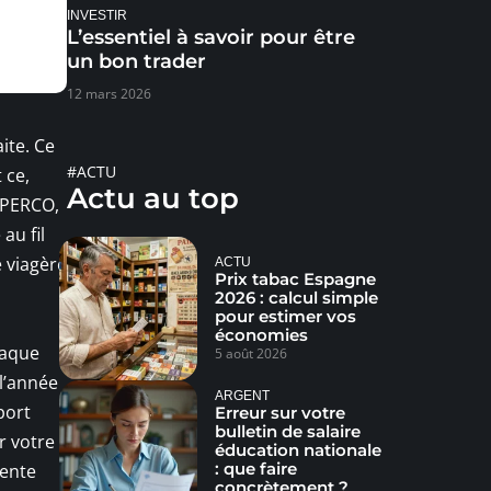
INVESTIR
L’essentiel à savoir pour être
un bon trader
12 mars 2026
ite. Ce
#ACTU
 ce,
Actu au top
, PERCO,
au fil
e viagère
ACTU
Prix tabac Espagne
2026 : calcul simple
pour estimer vos
économies
haque
5 août 2026
 l’année
ARGENT
port
Erreur sur votre
bulletin de salaire
r votre
éducation nationale
: que faire
rente
concrètement ?