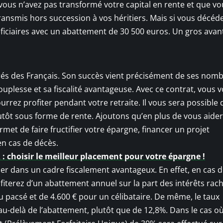
i vous n’avez pas transformé votre capital en rente et que v
transmis hors succession à vos héritiers. Mais si vous décéd
néficiaires avec un abattement de 30 500 euros. Un gros ava
érés des Français. Son succès vient précisément de ses nom
plesse et sa fiscalité avantageuse. Avec ce contrat, vous 
rrez profiter pendant votre retraite. Il vous sera possible 
lutôt sous forme de rente. Ajoutons qu’en plus de vous aider
met de faire fructifier votre épargne, financer un projet
en cas de décès.
 : choisir le meilleur placement pour votre épargne !
er dans un cadre fiscalement avantageux. En effet, en cas de
fiterez d’un abattement annuel sur la part des intérêts rach
u pacsé et de 4.600 € pour un célibataire. De même, le taux
au-delà de l’abattement, plutôt que de 12,8%. Dans le cas o