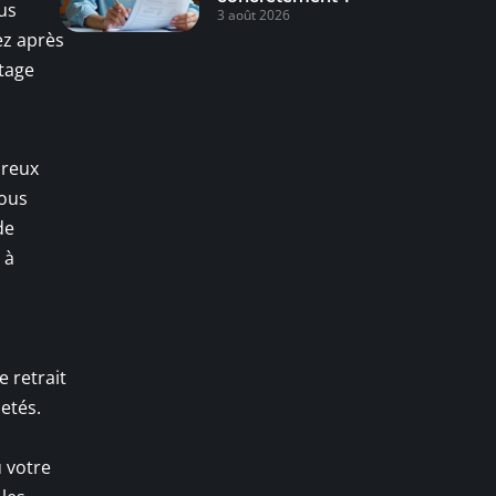
ous
3 août 2026
ez après
ntage
breux
vous
de
 à
 retrait
etés.
ù votre