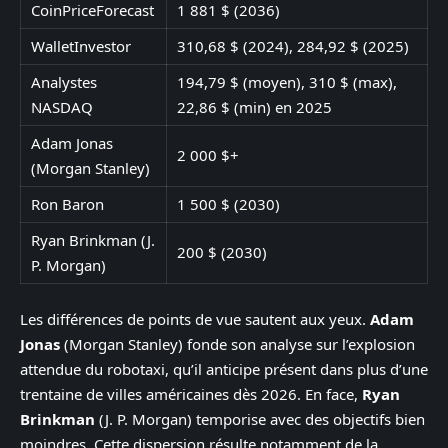
CoinPriceForecast
1 881 $ (2036)
WalletInvestor
310,68 $ (2024), 284,92 $ (2025)
Analystes
194,79 $ (moyen), 310 $ (max),
NASDAQ
22,86 $ (min) en 2025
Adam Jonas
2 000 $+
(Morgan Stanley)
Ron Baron
1 500 $ (2030)
Ryan Brinkman (J.
200 $ (2030)
P. Morgan)
Les différences de points de vue sautent aux yeux.
Adam
Jonas
(Morgan Stanley) fonde son analyse sur l’explosion
attendue du robotaxi, qu’il anticipe présent dans plus d’une
trentaine de villes américaines dès 2026. En face,
Ryan
Brinkman
(J. P. Morgan) temporise avec des objectifs bien
moindres. Cette dispersion résulte notamment de la