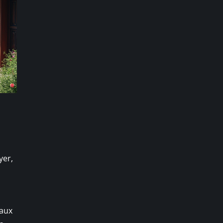
yer,
aux