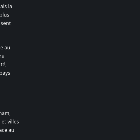
ais la
 plus
isent
ve au
ns
té,
 pays
tnam,
et villes
lace au