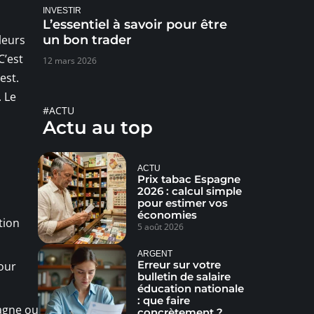
INVESTIR
L’essentiel à savoir pour être
leurs
un bon trader
C’est
12 mars 2026
est.
. Le
#ACTU
Actu au top
ACTU
Prix tabac Espagne
2026 : calcul simple
pour estimer vos
économies
tion
5 août 2026
ARGENT
Erreur sur votre
pour
bulletin de salaire
éducation nationale
: que faire
pagne ou
concrètement ?