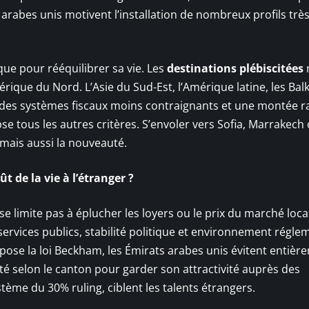
arabes unis motivent l’installation de nombreux profils trè
que pour rééquilibrer sa vie. Les
destinations plébiscitées
rique du Nord. L’Asie du Sud-Est, l’Amérique latine, les Bal
des systèmes fiscaux moins contraignants et une montée r
ipse tous les autres critères. S’envoler vers Sofia, Marrakech
é mais aussi la nouveauté.
t de la vie à l’étranger ?
e limite pas à éplucher les loyers ou le prix du marché local.
des services publics, stabilité politique et environnement régle
opose la loi Beckham, les Émirats arabes unis évitent entièr
alité selon le canton pour garder son attractivité auprès des
stème du 30% ruling, ciblent les talents étrangers.