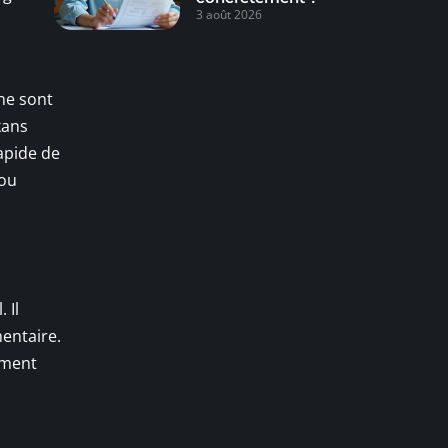
3 août 2026
s
ne sont
kans
apide de
 ou
 Il
mentaire.
ement