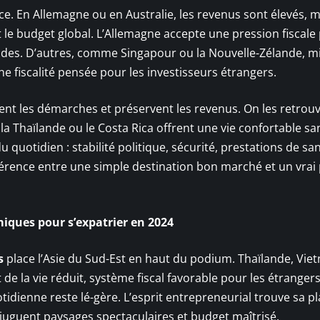
e. En Allemagne ou en Australie, les revenus sont élevés, m
 le budget global. L’Allemagne accepte une pression fiscale
lides. D’autres, comme Singapour ou la Nouvelle-Zélande, m
ne fiscalité pensée pour les investisseurs étrangers.
tent les démarches et préservent les revenus. On les retrou
 Thaïlande ou le Costa Rica offrent une vie confortable sa
u quotidien : stabilité politique, sécurité, prestations de san
différence entre une simple destination bon marché et un vrai
iques pour s’expatrier en 2024
s
place l’Asie du Sud-Est en haut du podium. Thaïlande, Vie
de la vie réduit, système fiscal favorable pour les étrangers 
tidienne reste lé-gère. L’esprit entrepreneurial trouve sa p
njuguent paysages spectaculaires et budget maîtrisé.