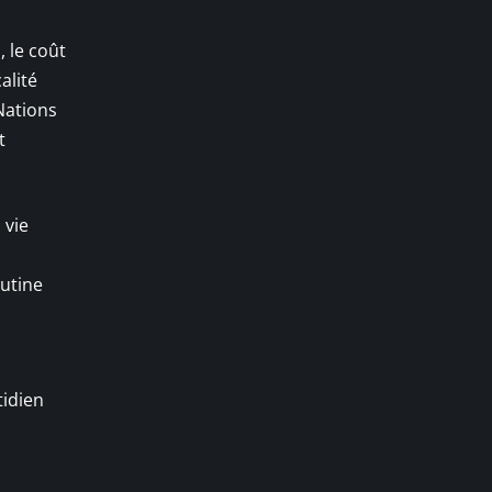
 le coût
alité
Nations
t
 vie
outine
tidien