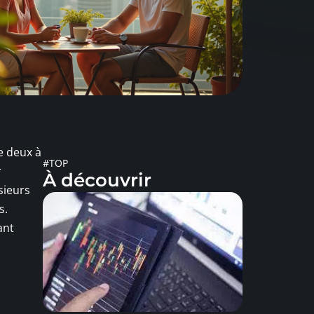
e deux à
#TOP
r
À découvrir
sieurs
s.
ant