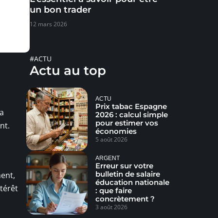
un bon trader
12 mars 2026
#ACTU
Actu au top
ACTU
Prix tabac Espagne
la
2026 : calcul simple
pour estimer vos
nt.
économies
5 août 2026
ARGENT
Erreur sur votre
bulletin de salaire
ment,
éducation nationale
ntérêt
: que faire
concrètement ?
3 août 2026