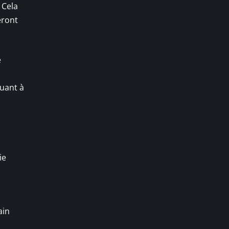
 Cela
eront
e
quant à
ie
ain