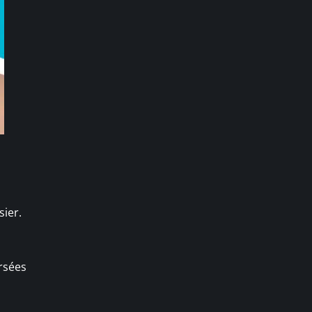
sier.
rsées