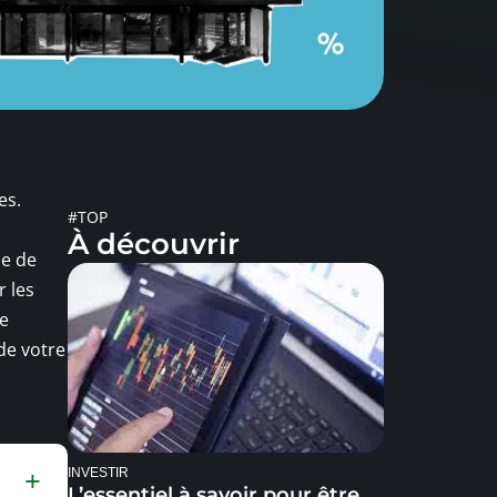
es.
#TOP
À découvrir
le de
r les
de
de votre
INVESTIR
L’essentiel à savoir pour être