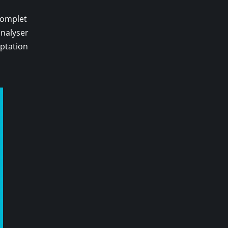
 complet
analyser
eptation