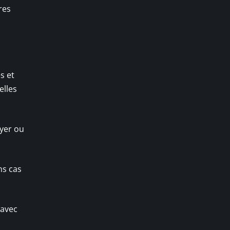
res
s et
elles
oyer ou
ns cas
 avec