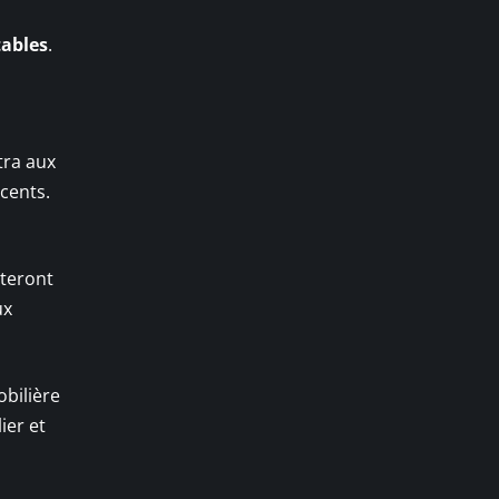
tables
.
tra aux
écents.
steront
ux
obilière
ier et