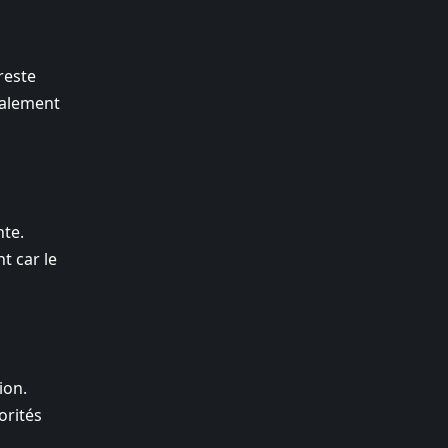
reste
éralement
nte.
t car le
ion.
orités