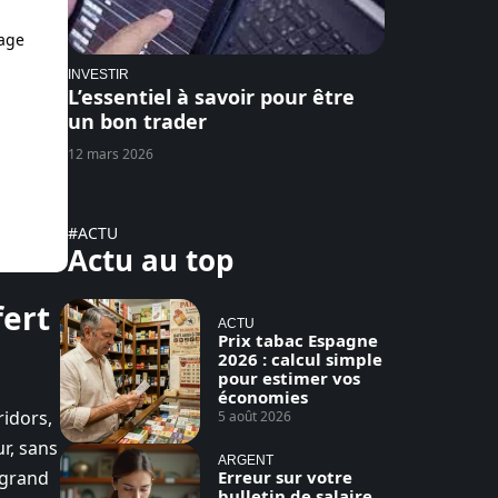
age
INVESTIR
L’essentiel à savoir pour être
un bon trader
12 mars 2026
#ACTU
Actu au top
fert
ACTU
Prix tabac Espagne
2026 : calcul simple
pour estimer vos
économies
ridors,
5 août 2026
ur, sans
ARGENT
 grand
Erreur sur votre
bulletin de salaire