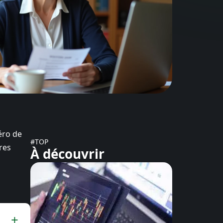
éro de
#TOP
res
À découvrir