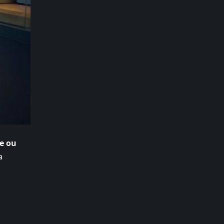
re ou
a