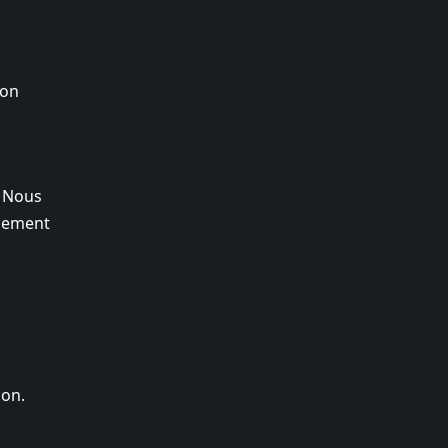
non
. Nous
rsement
ion.