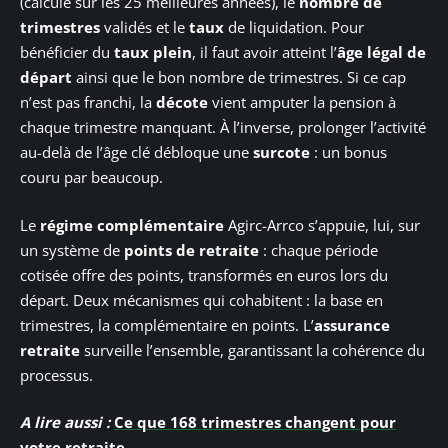
(calculé sur les 25 meilleures années), le
nombre de
trimestres
validés et le
taux
de liquidation. Pour
bénéficier du
taux plein
, il faut avoir atteint l’
âge légal de
départ
ainsi que le bon nombre de trimestres. Si ce cap
n’est pas franchi, la
décote
vient amputer la pension à
chaque trimestre manquant. À l’inverse, prolonger l’activité
au-delà de l’âge clé débloque une
surcote
: un bonus
couru par beaucoup.
Le
régime complémentaire
Agirc-Arrco s’appuie, lui, sur
un système de
points de retraite
: chaque période
cotisée offre des points, transformés en euros lors du
départ. Deux mécanismes qui cohabitent : la base en
trimestres, la complémentaire en points. L’
assurance
retraite
surveille l’ensemble, garantissant la cohérence du
processus.
A lire aussi :
Ce que 168 trimestres changent pour
votre retraite