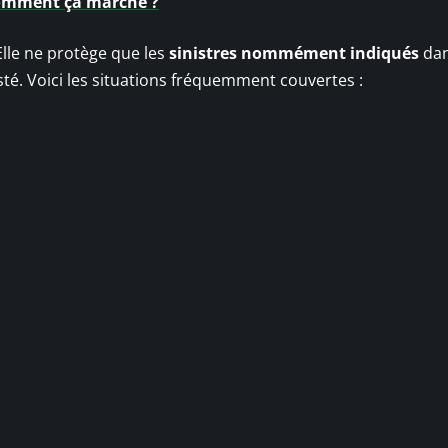
comment ça marche ?
 Elle ne protège que les
sinistres nommément indiqués
dan
listé. Voici les situations fréquemment couvertes :