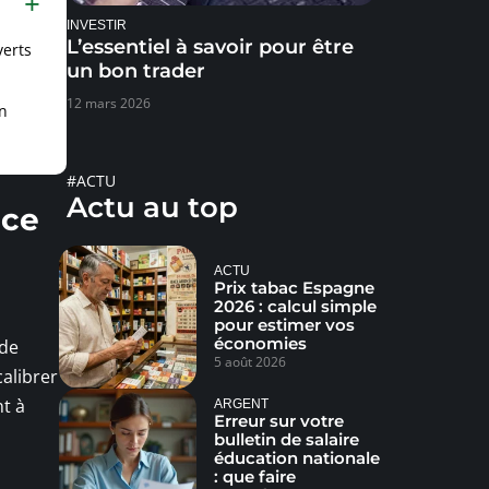
INVESTIR
L’essentiel à savoir pour être
verts
un bon trader
12 mars 2026
n
#ACTU
Actu au top
nce
ACTU
Prix tabac Espagne
2026 : calcul simple
pour estimer vos
économies
 de
5 août 2026
calibrer
nt à
ARGENT
Erreur sur votre
bulletin de salaire
éducation nationale
: que faire