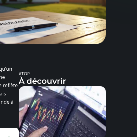
 qu’un
#TOP
une
À découvrir
 reflète
ais
onde à