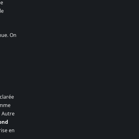
ue
le
nue. On
clarée
comme
. Autre
ond
rise en