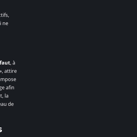
tifs,
i ne
éfaut
, à
, attire
n impose
ge afin
, la
eau de
s