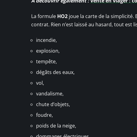
A découvrir également :
Vente en viager : 
La formule
HO2
joue la carte de la simplicité.
contrat. Rien n’est laissé au hasard, tout est 
incendie,
explosion,
tempête,
dégâts des eaux,
vol,
vandalisme,
chute d’objets,
foudre,
poids de la neige,
dommages électriques.