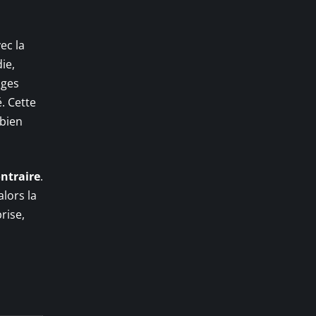
ec la
ie,
ages
. Cette
 bien
ontraire
.
alors la
rise,