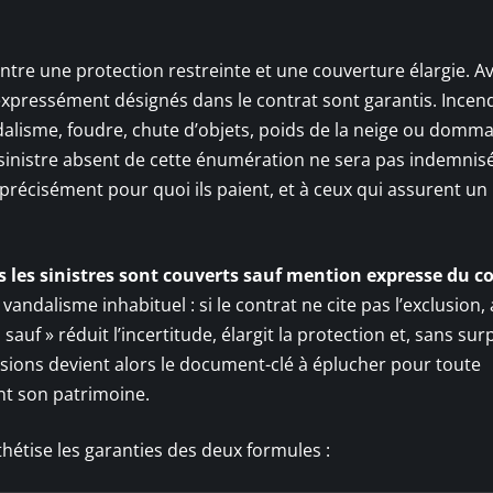
 entre une protection restreinte et une couverture élargie. Av
es expressément désignés dans le contrat sont garantis. Incend
dalisme, foudre, chute d’objets, poids de la neige ou domm
ut sinistre absent de cette énumération ne sera pas indemnisé
précisément pour quoi ils paient, et à ceux qui assurent un
s les sinistres sont couverts sauf mention expresse du c
andalisme inhabituel : si le contrat ne cite pas l’exclusion, 
sauf » réduit l’incertitude, élargit la protection et, sans surp
usions devient alors le document-clé à éplucher pour toute
t son patrimoine.
thétise les garanties des deux formules :